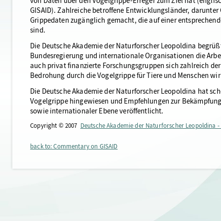
von Daten über den Vogelgrippe-Erreger zum Ziel hat (englisc
GISAID). Zahlreiche betroffene Entwicklungsländer, darunter
Grippedaten zugänglich gemacht, die auf einer entsprechende
sind.
Die Deutsche Akademie der Naturforscher Leopoldina begrüßt di
Bundesregierung und internationale Organisationen die Arbei
auch privat finanzierte Forschungsgruppen sich zahlreich de
Bedrohung durch die Vogelgrippe für Tiere und Menschen wi
Die Deutsche Akademie der Naturforscher Leopoldina hat sc
Vogelgrippe hingewiesen und Empfehlungen zur Bekämpfung v
sowie internationaler Ebene veröffentlicht.
Copyright © 2007
Deutsche Akademie der Naturforscher Leopoldina -
back to: Commentary on GISAID